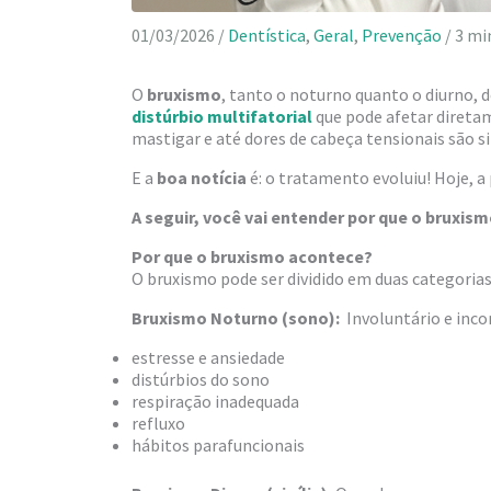
01/03/2026
/
Dentística
,
Geral
,
Prevenção
/
3 mi
O
bruxismo
, tanto o noturno quanto o diurno, 
distúrbio multifatorial
que pode afetar diretam
mastigar e até dores de cabeça tensionais são 
E a
boa notícia
é: o tratamento evoluiu! Hoje, a
A seguir, você vai entender por que o bruxi
Por que o bruxismo acontece?
O bruxismo pode ser dividido em duas categorias
Bruxismo Noturno (sono):
Involuntário e inc
estresse e ansiedade
distúrbios do sono
respiração inadequada
refluxo
hábitos parafuncionais