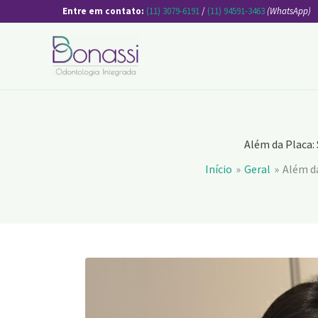
Ir
Entre em contato:
(11) 3079-6191
/
(11) 94591-3463
(WhatsApp)
para
o
conteúdo
Além da Placa:
Início
Geral
Além da