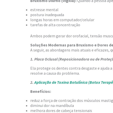
Bruxismo Diurno (vigília):
Quando a pessoa aper
estresse mental
postura inadequada
longas horas em computador/celular
tarefas de alta concentração
Ambos podem gerar dor orofacial, tensão muscula
Soluções Modernas para Bruxismo e Dores d
A seguir, as abordagens mais atuais e eficazes, 
1. Placa Oclusal (Reposicionadora ou de Proteç
Ela protege os dentes contra desgaste e ajuda 
resolve a causa do problema.
2.
Aplicação de Toxina Botulínica (Botox Terapê
Benefícios:
reduz a força de contração dos músculos masti
diminui dor na mandíbula
melhora dores de cabeça tensionais