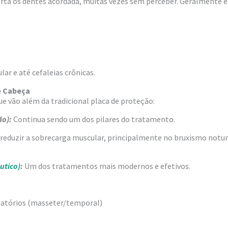
ta os dentes acordada, muitas vezes sem perceber. Geralmente es
r e até cefaleias crônicas.
e Cabeça
que vão além da tradicional placa de proteção:
ão):
Continua sendo um dos pilares do tratamento.
a reduzir a sobrecarga muscular, principalmente no bruxismo notu
utico)
:
Um dos tratamentos mais modernos e efetivos.
gatórios (masseter/temporal)