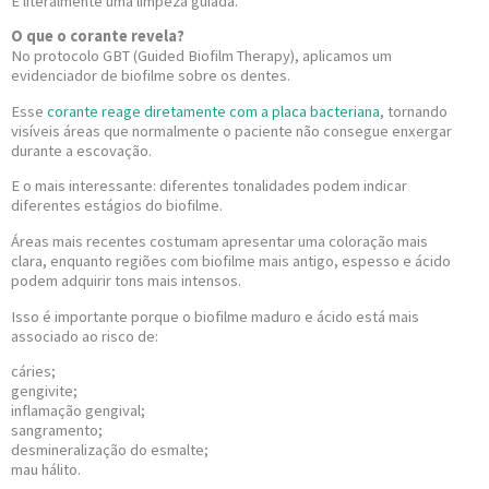
É literalmente uma limpeza guiada.
O que o corante revela?
No protocolo GBT (Guided Biofilm Therapy), aplicamos um
evidenciador de biofilme sobre os dentes.
Esse
corante reage diretamente com a placa bacteriana
, tornando
visíveis áreas que normalmente o paciente não consegue enxergar
durante a escovação.
E o mais interessante: diferentes tonalidades podem indicar
diferentes estágios do biofilme.
Áreas mais recentes costumam apresentar uma coloração mais
clara, enquanto regiões com biofilme mais antigo, espesso e ácido
podem adquirir tons mais intensos.
Isso é importante porque o biofilme maduro e ácido está mais
associado ao risco de:
cáries;
gengivite;
inflamação gengival;
sangramento;
desmineralização do esmalte;
mau hálito.