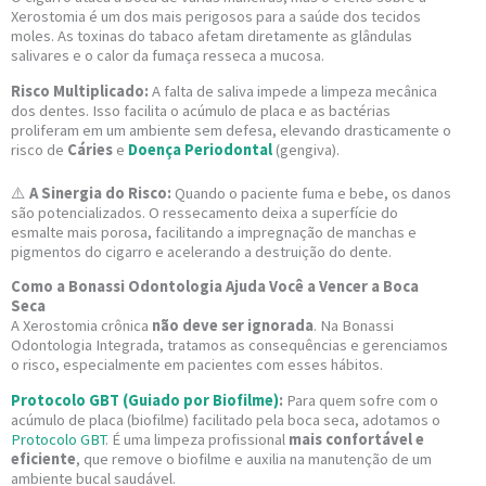
Xerostomia é um dos mais perigosos para a saúde dos tecidos
moles. As toxinas do tabaco afetam diretamente as glândulas
salivares e o calor da fumaça resseca a mucosa.
Risco Multiplicado:
A falta de saliva impede a limpeza mecânica
dos dentes. Isso facilita o acúmulo de placa e as bactérias
proliferam em um ambiente sem defesa, elevando drasticamente o
risco de
Cáries
e
Doença Periodontal
(gengiva).
⚠️
A Sinergia do Risco:
Quando o paciente fuma e bebe, os danos
são potencializados. O ressecamento deixa a superfície do
esmalte mais porosa, facilitando a impregnação de manchas e
pigmentos do cigarro e acelerando a destruição do dente.
Como a Bonassi Odontologia Ajuda Você a Vencer a Boca
Seca
A Xerostomia crônica
não deve ser ignorada
. Na Bonassi
Odontologia Integrada, tratamos as consequências e gerenciamos
o risco, especialmente em pacientes com esses hábitos.
Protocolo GBT (Guiado por Biofilme)
:
Para quem sofre com o
acúmulo de placa (biofilme) facilitado pela boca seca, adotamos o
Protocolo GBT
. É uma limpeza profissional
mais confortável e
eficiente
, que remove o biofilme e auxilia na manutenção de um
ambiente bucal saudável.