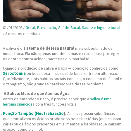
01/01/2026
/
Geral
,
Prevenção
,
Saúde Bucal
,
Saúde e higiene bucal
/
3 minutos de leitura
A saliva é o
sistema de defesa natural
mais subestimado da
nossa boca. Ela não apenas umedece, mas é crucial para proteger
os dentes contra ácidos, bactérias e o mau hálito.
Quando a produção de saliva é baixa — condição conhecida como
Xerostomia
ou boca seca — sua saúde bucal entra em alto risco.
E, infelizmente, dois hábitos sociais comuns, o consumo de álcool e
o tabagismo, são grandes catalisadores desse problema.
A Saliva: Mais do que Apenas Água
Antes de entender o risco, é preciso saber que a
saliva é uma
heroína silencios
a com três funções vitais:
Função Tampão (Neutralização
):
A saliva possui substâncias
que neutralizam os ácidos produzidos pelas bactérias (que causam
cárie) ou os ácidos presentes em alimentos e bebidas (que causam
erosão, como o vinho).