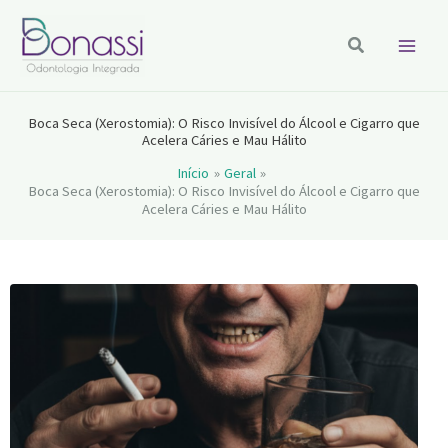
Ir
para
Pesquisar
o
conteúdo
Boca Seca (Xerostomia): O Risco Invisível do Álcool e Cigarro que
Acelera Cáries e Mau Hálito
Início
Geral
Boca Seca (Xerostomia): O Risco Invisível do Álcool e Cigarro que
Acelera Cáries e Mau Hálito