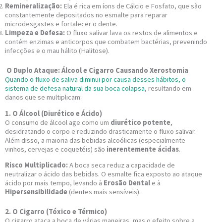
Remineralização:
Ela é rica em íons de Cálcio e Fosfato, que são
constantemente depositados no esmalte para reparar
microdesgastes e fortalecer o dente.
Limpeza e Defesa:
O fluxo salivar lava os restos de alimentos e
contém enzimas e anticorpos que combatem bactérias, prevenindo
infecções e o mau hálito (Halitose).
O Duplo Ataque: Álcool e Cigarro Causando Xerostomia
Quando o fluxo de saliva diminui por causa desses hábitos, o
sistema de defesa natural da sua boca colapsa
, resultando em
danos que se multiplicam:
1. O Álcool (Diurético e Ácido)
O consumo de álcool age como um
diurético potente
,
desidratando o corpo e reduzindo drasticamente o fluxo salivar.
Além disso, a maioria das bebidas alcoólicas (especialmente
vinhos, cervejas e coquetéis) são
inerentemente ácidas
.
Risco Multiplicado:
A boca seca reduz a capacidade de
neutralizar o ácido das bebidas. O esmalte fica exposto ao ataque
ácido por mais tempo, levando à
Erosão Dental
e à
Hipersensibilidade
(dentes mais sensíveis).
2. O Cigarro (Tóxico e Térmico)
O cigarro ataca a boca de várias maneiras, mas o efeito sobre a